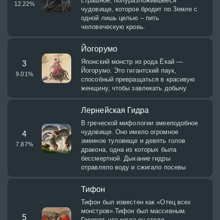
страшное, полуразложившееся
12.22
%
чудовище, которое бродит по Земле с
одной лишь целью – пить
человеческую кровь.
Йогорумо
Японский монстр из рода Ёкай —
3
Йогорумо. Это гигантский паук,
9.01
%
способный превращаться в красивую
женщину, чтобы завлекать добычу.
Лернейская Гидра
В греческой мифологии змееподобное
чудовище. Оно имело огромное
4
змеиное туловище и девять голов
7.87
%
дракона, одна из которых была
бессмертной. Дыхание гидры
отравляло воду и сжигало посевы
Тифон
Тифон был известен как «Отец всех
монстров».Тифон был массивным.
5
Говорят, что когда он стоял