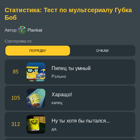
Статистика: Тест по мультсериалу Губка
Боб
Автор:
Plankat
Сортировка по:
ПОРЯДКУ
ОЧКАМ
Пипец ты умный
85
Рэльно
Харащо!
105
капец
Ну ты хотя бы пытался...
312
да.