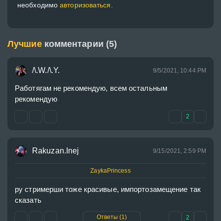
необходимо
авторизоваться.
Лучшие
комментарии (5)
/\.W./\.Y.
9/5/2021, 10:44 PM
Работягам не рекомендую, всем остальным 
рекомендую
2
Rakuzan.Inej
9/15/2021, 2:59 PM
ZaykaPrincess
ру стримерши тоже красивые, импортозамещение так 
сказать
Ответы (1)
2