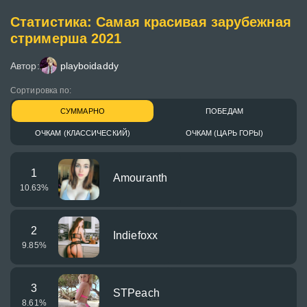
Статистика: Самая красивая зарубежная
стримерша 2021
Автор:
playboidaddy
Сортировка по:
СУММАРНО
ПОБЕДАМ
ОЧКАМ (КЛАССИЧЕСКИЙ)
ОЧКАМ (ЦАРЬ ГОРЫ)
1
Amouranth
10.63
%
2
Indiefoxx
9.85
%
3
STPeach
8.61
%