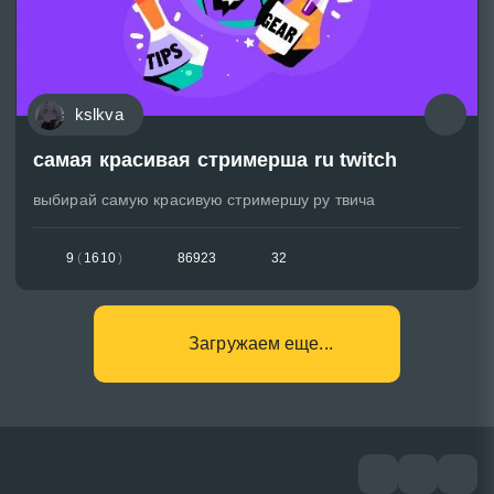
kslkva
самая красивая стримерша ru twitch
выбирай самую красивую стримершу ру твича
9
(
1610
)
86923
32
Загружаем еще...