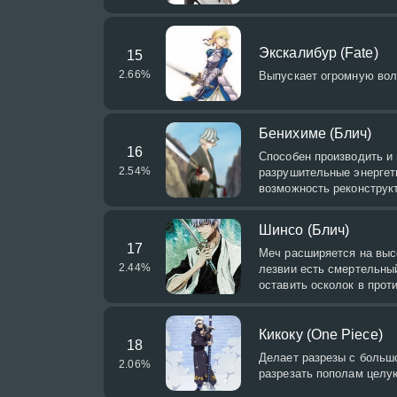
Экскалибур (Fate)
15
2.66
%
Выпускает огромную вол
Бенихиме (Блич)
16
Способен производить и 
2.54
%
разрушительные энергети
возможность реконструк
Шинсо (Блич)
17
Меч расширяется на высо
2.44
%
лезвии есть смертельный
оставить осколок в прот
Кикоку (One Piece)
18
Делает разрезы с больш
2.06
%
разрезать пополам целую