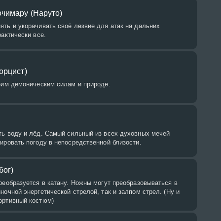
очимару (Наруто)
ть и укорачивать своё лезвие для атак на дальних
рактически все.
орцист)
оим демоническим силам и природе.
ть воду и лёд. Самый сильный из всех духовных мечей
ировать погоду в непосредственной близости.
бог)
реобразуется в катану. Ножны могут преобразовываться в
ночной энергетической стрелой, так и залпом стрел. (Ну и
ортивный костюм)