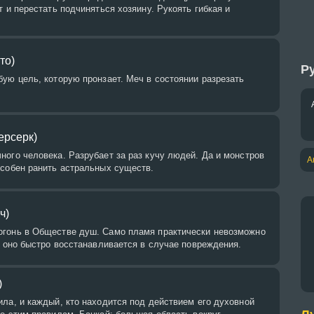
т и перестать подчиняться хозяину. Рукоять гибкая и
то)
Ру
ую цель, которую пронзает. Меч в состоянии разрезать
ерсерк)
ого человека. Разрубает за раз кучу людей. Да и монстров
А
особен ранить астральных существ.
ч)
гонь в Обществе душ. Само пламя практически невозможно
и оно быстро восстанавливается в случае повреждения.
)
ла, и каждый, кто находится под действием его духовной