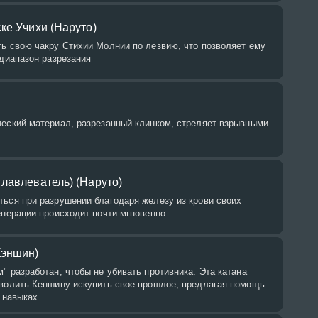
ке Учихи (Наруто)
ть свою чакру Стихии Молнии по лезвию, что позволяет ему
 диапазон разрезания
ческий материал, разрезанный клинком, стреляет взрывными
лавлеватель) (Наруто)
ться при разрушении благодаря железу из крови своих
енерации происходит почти мгновенно.
Кэншин)
" разработан, чтобы не убивать противника. Эта катана
зволить Кеншину искупить свое прошлое, предлагая помощь
 навыках.