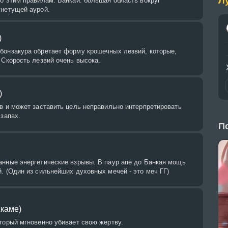
Л
о этим правилам. Банкай: большая область вокруг
гнетущей аурой.
)
бонзакура обретает форму крошечных лезвий, которые,
 Скорость лезвий очень высока.
)
в и может заставить цель неправильно интерпретировать
 запах.
П
анные энергетические взрывы. В паур апе до Банкая мощь
. (Один из сильнейших духовных мечей - это меч ГГ)
каме)
торый мгновенно убивает свою жертву.