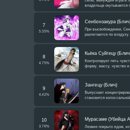
силы, вынужден играть п
владельца окутывается 
Сенбонзакура (Блич
7
При высвобождении, Сен
5.35
%
разлетаются по воздуху.
Кьёка Суйгецу (Блич
8
Контролирует пять чувст
4.75
%
форму, массу, чувство и
Зангецу (Блич)
9
Выпускает концентриров
4.42
%
становится колоссальной
Мурасаме (Убийца А
10
3.76
%
Лезвие покрыто ядом, ко