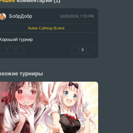
учшие
комментарии (1)
БобрДобр
10/28/2024, 7:35 PM
Кьёка Суйгецу (Блич)
Хороший турнир
0
охожие турниры