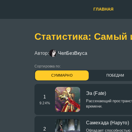
ГЛАВНАЯ
Статистика: Самый 
Автор:
ЧелБезВкуса
Сортировка по:
СУММАРНО
ПОБЕДАМ
Эа (Fate)
1
Рассекающий пространст
9.24
%
времени.
Самехада (Наруто)
2
Обладает способностью 