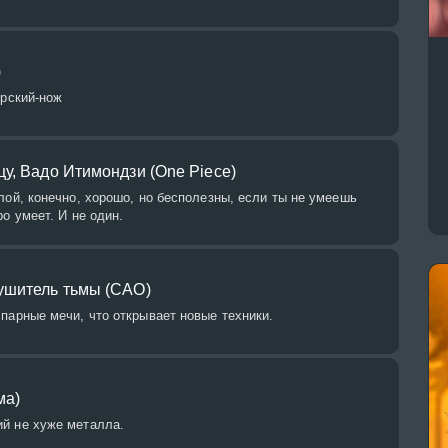
)
ярский-нож
у, Вадо Итимондзи (One Piece)
лой, конечно, хорошо, но бесполезны, если ты не умеешь
о умеет. И не один.
ушитель тьмы (САО)
парные мечи, что открывает новые техники.
ма)
й не хуже металла.