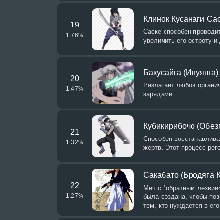
Клинок Кусанаги Сас
19
Саске способен проводи
1.76
%
увеличить его остроту и
Бакусайга (Инуяша)
20
Разлагает любой органи
1.47
%
зарядами.
Кубикирибочо (Обезг
21
Способен восстанавлива
1.32
%
жертв. Этот процесс рег
Сакабато (Бродяга 
22
Меч с "обратным лезвием
1.27
%
была создана, чтобы по
тем, кто нуждается в его