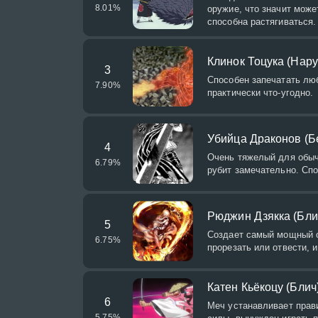
8.01
%
оружие, что значит може
способна растягиваться.
Клинок Тоцука (Нару
3
Способен запечатать люб
7.90
%
практически что-угодно.
Убийца Драконов (Б
4
Очень тяжелый для обычн
6.79
%
рубит замечательно. Сп
Рюджин Дзякка (Бли
5
Создает самый мощный о
6.75
%
прорезать или отвести, 
Катен Кьёкоцу (Блич
6
Меч устанавливает прави
5.75
%