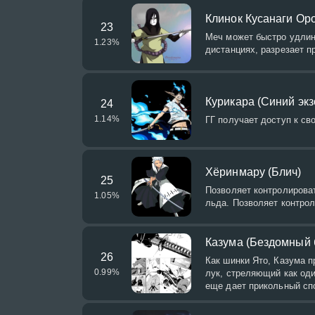
Клинок Кусанаги Ор
23
Меч может быстро удлиня
1.23
%
дистанциях, разрезает п
Курикара (Синий экз
24
1.14
%
ГГ получает доступ к св
Хёринмару (Блич)
25
Позволяет контролирова
1.05
%
льда. Позволяет контрол
Казума (Бездомный 
26
Как шинки Ято, Казума п
0.99
%
лук, стреляющий как оди
еще дает прикольный сп