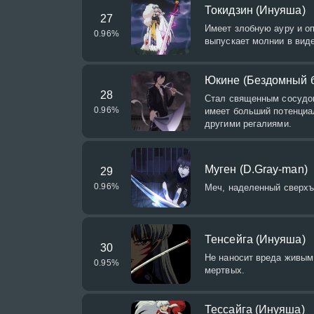
Токидзин (Инуяша)
27
Имеет злобную ауру и о
0.96
%
выпускает молнии в виде
Юкине (Бездомный б
28
Стал священным сосудом
0.96
%
имеет больший потенциа
другими регалиями.
Муген (D.Gray-man)
29
0.96
%
Меч, наделенный сверхъ
Тенсейга (Инуяша)
30
Не наносит вреда живым,
0.95
%
мертвых.
Тессайга (Инуяша)