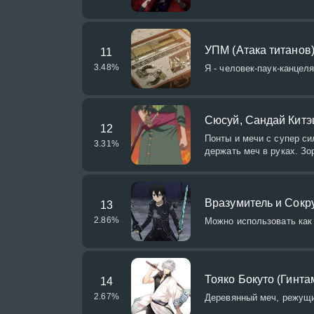
УПМ (Атака титанов
11
3.48
%
Я - человек-паук-канцел
Сюсуй, Сандай Китэц
12
Понты и мечи с супер си
3.31
%
держать меч в руках. Зор
Вразумитель и Сокр
13
2.86
%
Можно использовать как 
Тояко Бокуто (Гинта
14
2.67
%
Деревянный меч, режущи