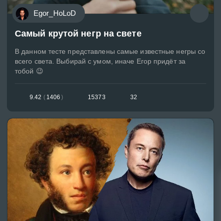
Egor_HoLoD
Самый крутой негр на свете
В данном тесте представлены самые известные негры со
всего света. Выбирай с умом, иначе Егор придёт за
тобой 😉
9.42
(
1406
)
15373
32