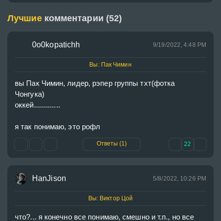
Лучшие
комментарии (52)
0o0kopatichh
9/19/2022, 4:48 PM
Вы: Пак Чимин
вы Пак Чимин, лидер, рэпер группы тхт(фотка 
Чонгука)

оккей.............

я так понимаю, это рофл
Ответы (1)
22
HanJison
5/8/2022, 10:26 PM
Вы: Виктор Цой
что?... я конечно все понимаю, смешно и т.п., но все 