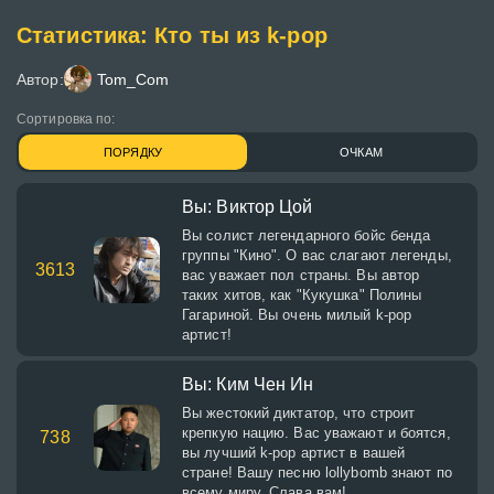
Статистика: Кто ты из k-pop
Автор:
Tom_Com
Сортировка по:
ПОРЯДКУ
ОЧКАМ
Вы: Виктор Цой
Вы солист легендарного бойс бенда
группы "Кино". О вас слагают легенды,
3613
вас уважает пол страны. Вы автор
таких хитов, как "Кукушка" Полины
Гагариной. Вы очень милый k-pop
артист!
Вы: Ким Чен Ин
Вы жестокий диктатор, что строит
крепкую нацию. Вас уважают и боятся,
738
вы лучший k-pop артист в вашей
стране! Вашу песню lollybomb знают по
всему миру. Слава вам!