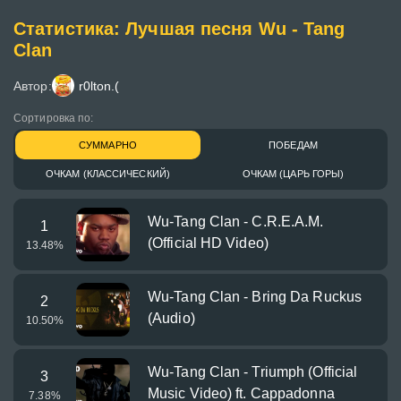
Статистика: Лучшая песня Wu - Tang
Clan
Автор:
r0lton.(
Сортировка по:
СУММАРНО
ПОБЕДАМ
ОЧКАМ (КЛАССИЧЕСКИЙ)
ОЧКАМ (ЦАРЬ ГОРЫ)
Wu-Tang Clan - C.R.E.A.M.
1
(Official HD Video)
13.48
%
Wu-Tang Clan - Bring Da Ruckus
2
(Audio)
10.50
%
Wu-Tang Clan - Triumph (Official
3
Music Video) ft. Cappadonna
7.38
%