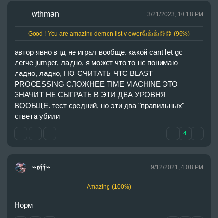
wthman
3/21/2023, 10:18 PM
Good ! You are amazing demon list viewer
👍
👍
👍
😋
😋
(96%)
автор явно в гд не играл вообще, какой cant let go 
легче jumper, ладно, я может что то не понимаю 
ладно, ладно, НО СЧИТАТЬ ЧТО BLAST 
PROCESSING СЛОЖНЕЕ TIME MACHINE ЭТО 
ЗНАЧИТ НЕ СЫГРАТЬ В ЭТИ ДВА УРОВНЯ 
ВООБЩЕ. тест средний, но эти два "правильных" 
ответа убили
4
⌁𝖔𝖋𝖋⌁
9/12/2021, 4:08 PM
Amazing (100%)
Норм