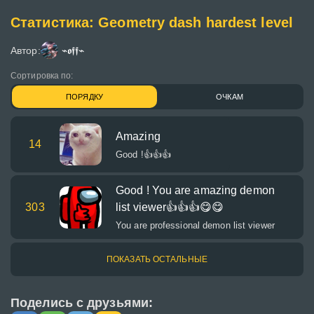
Статистика: Geometry dash hardest level
Автор:
⌁𝖔𝖋𝖋⌁
Сортировка по:
ПОРЯДКУ
ОЧКАМ
Amazing
14
Good !👍👍👍
Good ! You are amazing demon
303
list viewer👍👍👍😋😋
You are professional demon list viewer
ПОКАЗАТЬ ОСТАЛЬНЫЕ
Поделись с друзьями: