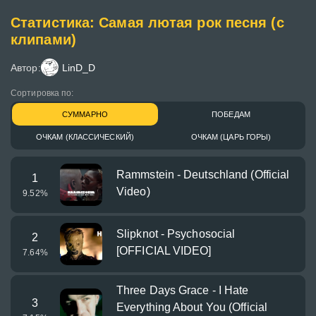
Статистика: Самая лютая рок песня (с
клипами)
Автор:
LinD_D
Сортировка по:
СУММАРНО
ПОБЕДАМ
ОЧКАМ (КЛАССИЧЕСКИЙ)
ОЧКАМ (ЦАРЬ ГОРЫ)
Rammstein - Deutschland (Official
1
Video)
9.52
%
Slipknot - Psychosocial
2
[OFFICIAL VIDEO]
7.64
%
Three Days Grace - I Hate
3
Everything About You (Official