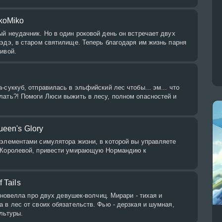
koMiko
й неудачник. Но в один роковой день он встречает двух
эдэ, в старом святилище. Теперь благодаря им жизнь парня
ивой.
-суккуб, отправилась в эльфийский лес чтобы... эм... что
лать?! Помоги Люси выжить в лесу, полном опасностей и
een's Glory
 элементами симулятора жизни, в которой вы управляете
 Королевой, привести умирающую Нормандию к
 Tails
я новелла про двух девушек-волчиц. Мирари - тихая и
 в лес от своих обязательств. Фью - дерзкая и шумная,
льтуры.