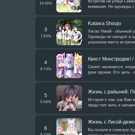
Встретив на улице Семен
10.40
%
внимания. Но однажды с
Katawa Shoujo
3
Хисао Накай - обычный у
7.95
%
Однажды он находит в ш
указанное место встречи.
Квест Монстродев! / 
4
Сюжет начинается, когда
6.74
%
руки оружие. Его цель -
Жизнь с рабыней: По
5
История о том, как Вам 
5.46
%
предстоит жить и налаж
Жизнь с Лисой-дем
6
Вы попали в снежную бу
5.23
%