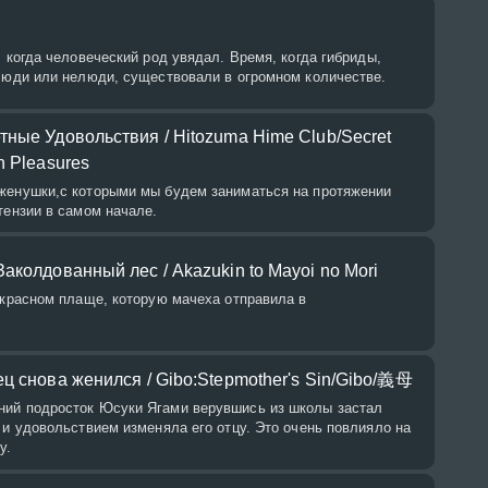
, когда человеческий род увядал. Время, когда гибриды,
 люди или нелюди, существовали в огромном количестве.
ные Удовольствия / Hitozuma Hime Club/Secret
n Pleasures
женушки,с которыми мы будем заниматься на протяжении
тензии в самом начале.
аколдованный лес / Akazukin to Mayoi no Mori
 красном плаще, которую мачеха отправила в
ц снова женился / Gibo:Stepmother's Sin/Gibo/義母
ий подросток Юсуки Ягами верувшись из школы застал
 и удовольствием изменяла его отцу. Это очень повлияло на
у.