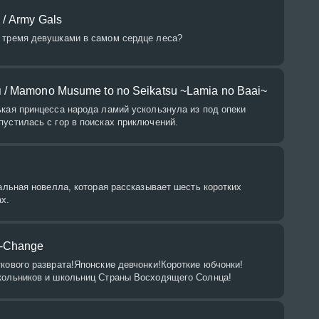
/ Army Gals
 тремя девушками в самом сердце леса?
/ Mamono Musume to no Seikatsu ~Lamia no Baai~
кая принцесса народа ламий ускользнула из под опеки
устилась с гор в поисках приключений.
уальная новелла, которая рассказывает шесть коротких
х.
X-Change
кового разврата!Японские девчонки!Короткие юбчонки!
кольников и школьниц Страны Восходящего Солнца!