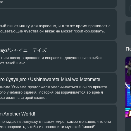
за.
рый пишет мангу для взрослых, и в то же время проживает с
асцветающие чувства он никак не может проигнорировать.
П
iny Days/シャイニーデイズ
уться назад в прошлое и исправить допущенные ошибки.
ют такой шанс.
го будущего / Ushinawareta Mirai wo Motomete
школе Утихама продолжало увеличиваться и было принято
ого учебного здания. История разворачивается во время
естиваля в старой школе.
om Another World!
попадают в ловушку в нашем мире, самое меньшее, что они
иво попросить, чтобы их наполнили мужской "маной".