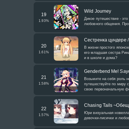
Wild Journey
19
Дикое путешествие - эт
1.93
%
любовного общения. Про
Сестренка цундере /
20
В жизни простого японск
1.61
%
его младшая сестра Рина
и в школе и дома?
Genderbend Me! Say
21
Возьмите на себя роль 
1.58
%
путешествуйте по миру с
свою первоначальную фо
Chasing Tails ~Обе
22
Юри визуальная новелла 
1.57
%
девочки-лисички и любов