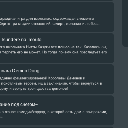
о аркадная игра для взрослых, содержащая элементы
йдите три стадии отношений: флирт, желание и любовь.
 Tsundere na Imouto
ого школьника Нитты Казуки все пошло не так. Казалось бы,
 терпеть его не может. Но тогда почему она преследует его
onara Demon Dong
недавно феминизированной Королевы Демонов и
 похотливым героем, ища заклинание, чтобы вернуться в
рму и вернуть трон царства демонов!
щание под снегом~
в жанре комедия/хоррор, в которой есть дом с призраками,
ь.