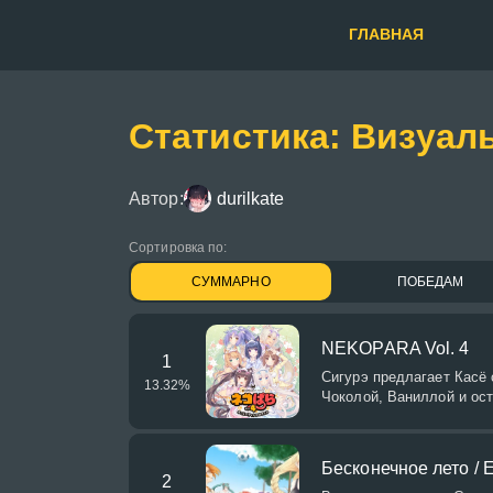
ГЛАВНАЯ
Статистика: Визуал
Автор:
durilkate
Сортировка по:
СУММАРНО
ПОБЕДАМ
NEKOPARA Vol. 4
1
Сигурэ предлагает Касё 
13.32
%
Чоколой, Ваниллой и ос
Бесконечное лето / 
2