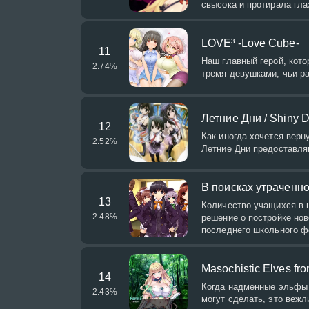
свысока и протирала гла
LOVE³ -Love Cube-
11
Наш главный герой, кото
2.74
%
тремя девушками, чьи р
Летние Дни / Sh
12
Как иногда хочется верн
2.52
%
Летние Дни предоставля
В поисках утраченно
13
Количество учащихся в 
2.48
%
решение о постройке нов
последнего школьного ф
Masochistic Elves fr
14
Когда надменные эльфы 
2.43
%
могут сделать, это вежл