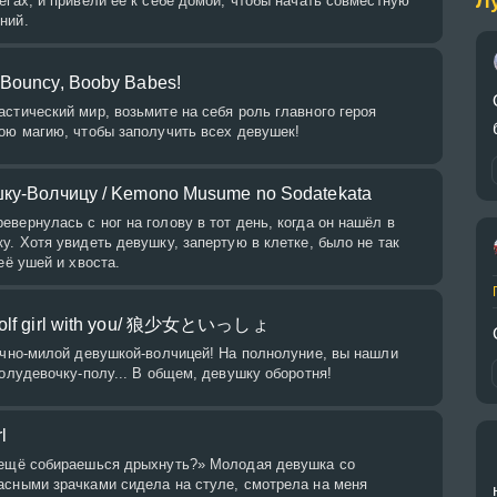
Л
егах, и привели ее к себе домой, чтобы начать совместную
ний.
Bouncy, Booby Babes!
стический мир, возьмите на себя роль главного героя
ою магию, чтобы заполучить всех девушек!
шку-Волчицу / Kemono Musume no Sodatekata
вернулась с ног на голову в тот день, когда он нашёл в
у. Хотя увидеть девушку, запертую в клетке, было не так
её ушей и хвоста.
Wolf girl with you/ 狼少女といっしょ
ично-милой девушкой-волчицей! На полнолуние, вы нашли
полудевочку-полу... В общем, девушку оборотня!
l
 ещё собираешься дрыхнуть?» Молодая девушка со
асными зрачками сидела на стуле, смотрела на меня