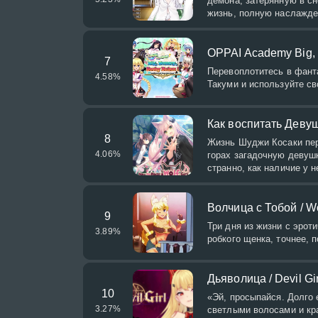
демона, затерянную в сн
жизнь, полную наслажде
OPPAI Academy Big, 
7
Перевоплотитесь в фанта
4.58
%
Такуми и используйте св
Как воспитать Деву
8
Жизнь Шуджи Косаки пере
4.06
%
горах загадочную девушк
странно, как наличие у н
Волчица с Тобой / 
9
Три дня из жизни с эрот
3.89
%
робкого щенка, точнее, 
Дьяволица / Devil Gir
10
«Эй, просыпайся. Долго
3.27
%
светлыми волосами и кр