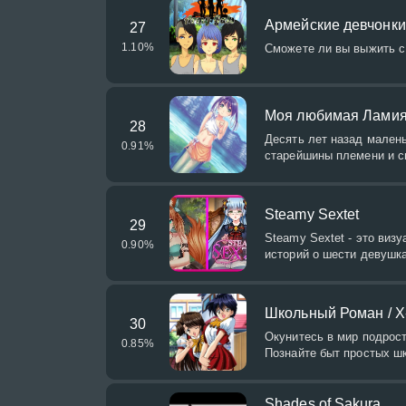
Армейские девчонки 
27
1.10
%
Сможете ли вы выжить с
Моя любимая Ламия 
28
Десять лет назад малень
0.91
%
старейшины племени и сп
Steamy Sextet
29
Steamy Sextet - это виз
0.90
%
историй о шести девушка
Школьный Роман / 
30
Окунитесь в мир подрост
0.85
%
Познайте быт простых ш
Shades of Sakura