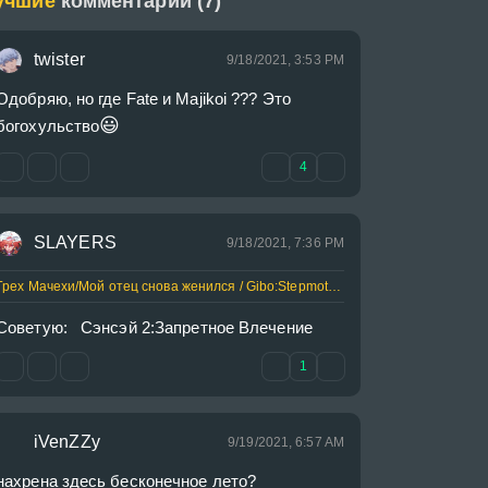
учшие
комментарии (7)
twister
9/18/2021, 3:53 PM
Одобряю, но где Fate и Majikoi ??? Это 
😃
богохульство
4
SLAYERS
9/18/2021, 7:36 PM
Грех Мачехи/Мой отец снова женился / Gibo:Stepmother's Sin/Gibo/義母
Советую:   Сэнсэй 2:Запретное Влечение
1
iVenZZy
9/19/2021, 6:57 AM
нахрена здесь бесконечное лето?