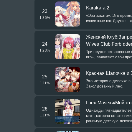
Karakara 2
23
«Эра заката». Это время
1.35
%
известные как Другие –
Женский Клуб:Запрет
24
Wives Club:Forbidde
1.23
%
Три неудовлетворенные 
игры, заявляют свои пре
Красная Шапочка и З
25
Это история о девочке в
1.11
%
Заколдованный лес.
Грех Мачехи/Мой оте
26
Однажды пятнадцатилетн
1.11
%
мать,которая со стонами
ранимую детскую психик