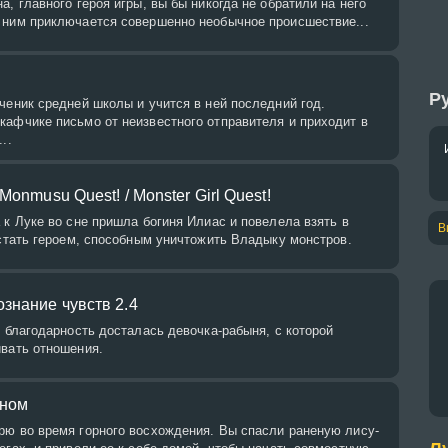
а, главного героя игры, вы бы никогда не обратили на него
 ним приключается совершенно необычное происшествие...
Ру
ченик средней школы и учится в ней последний год.
кафчике письмо от неизвестного отправителя и приходит в
..
Monmusu Quest! / Monster Girl Quest!
 к Луке во сне пришла богиня Илиас и повелела взять в
В
 стать героем, способным уничтожить Владыку монстров.
знание чувств 2.4
в благодарность досталась девочка-рабыня, с которой
ивать отношения.
оном
рю во время горного восхождения. Вы спасли раненую лису-