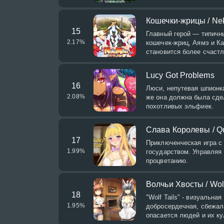
Кошечки-жрицы / Ne
15
Главный герой — типичны
2.17
%
кошечек-жриц, Аямэ и Ка
становится более счастл
Lucy Got Problems
16
Люси, непутевая шпионка
2.08
%
же она должна была сде
похотливых эльфиек.
Слава Королевы / Qu
17
Приключенческая игра с
1.99
%
государством. Управляя
процветанию.
Волчьи Хвосты / Wolf
18
"Wolf Tails" - визуальна
1.95
%
добросердечная, сбежала
опасается людей и их ку