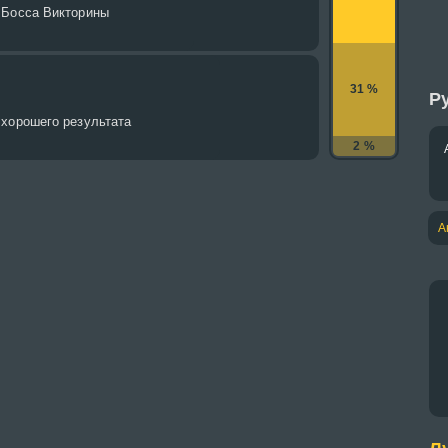
 Босса Викторины
31 %
Ру
 хорошего результата
2 %
А