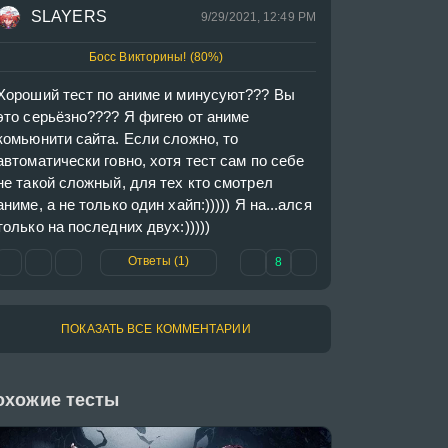
SLAYERS
9/29/2021, 12:49 PM
Босс Викторины! (80%)
Хороший тест по аниме и минусуют??? Вы 
это серьёзно???? Я фигею от аниме 
комьюнити сайта. Если сложно, то 
автоматически говно, хотя тест сам по себе 
не такой сложный, для тех кто смотрел 
аниме, а не только один хайп:))))) Я на...ался 
только на последних двух:)))))
Ответы (1)
8
ПОКАЗАТЬ ВСЕ КОММЕНТАРИИ
охожие тесты