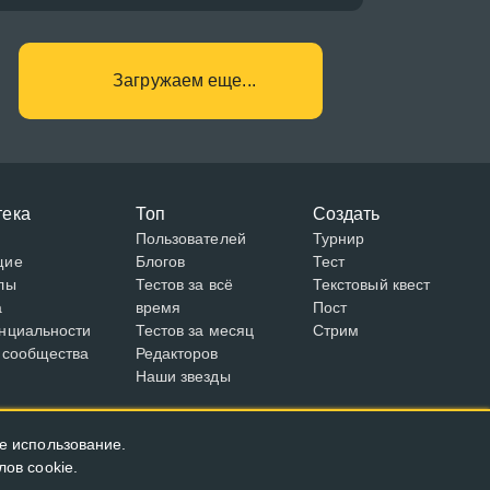
Загружаем еще...
тека
Топ
Создать
Пользователей
Турнир
щие
Блогов
Тест
лы
Тестов за всё
Текстовый квест
а
время
Пост
нциальности
Тестов за месяц
Стрим
 сообщества
Редакторов
Наши звезды
е использование.
ов cookie.