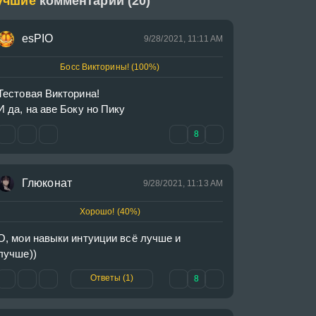
учшие
комментарии (20)
esPIO
9/28/2021, 11:11 AM
Босс Викторины! (100%)
Тестовая Викторина!

И да, на аве Боку но Пику
8
Глюконат
9/28/2021, 11:13 AM
Хорошо! (40%)
О, мои навыки интуиции всё лучше и 
лучше))
Ответы (1)
8