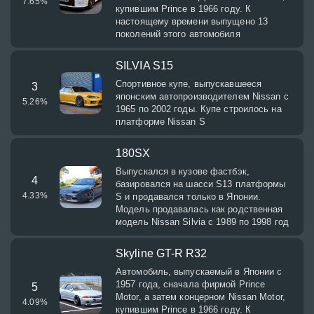
7.65
%
купившим Prince в 1966 году. К
настоящему времени выпущено 13
поколений этого автомобиля
SILVIA S15
Спортивное купе, выпускавшееся
3
японским автопроизводителем Nissan с
5.26
%
1965 по 2002 годы. Купе строилось на
платформе Nissan S
180SX
Выпускался в кузове фастбэк,
4
базировался на шасси S13 платформы
4.33
%
S и продавался только в Японии.
Модель продавалась как родственная
модель Nissan Silvia с 1989 по 1998 год
Skyline GT-R R32
Автомобиль, выпускаемый в Японии с
1957 года, сначала фирмой Prince
5
Motor, а затем концерном Nissan Motor,
4.09
%
купившим Prince в 1966 году. К