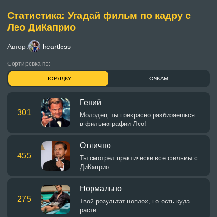
Статистика: Угадай фильм по кадру с
Лео ДиКаприо
Автор:
heartless
Сортировка по:
ПОРЯДКУ
ОЧКАМ
Гений
301
Молодец, ты прекрасно разбираешься
в фильмографии Лео!
Отлично
455
Ты смотрел практически все фильмы с
ДиКаприо.
Нормально
275
Твой результат неплох, но есть куда
расти.