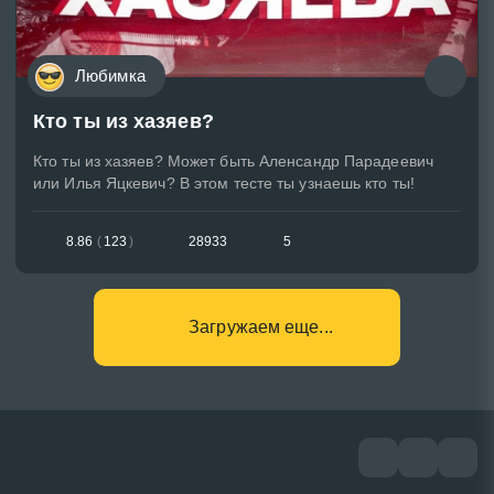
Любимка
Кто ты из хазяев?
Кто ты из хазяев? Может быть Аленсандр Парадеевич
или Илья Яцкевич? В этом тесте ты узнаешь кто ты!
8.86
(
123
)
28933
5
Загружаем еще...