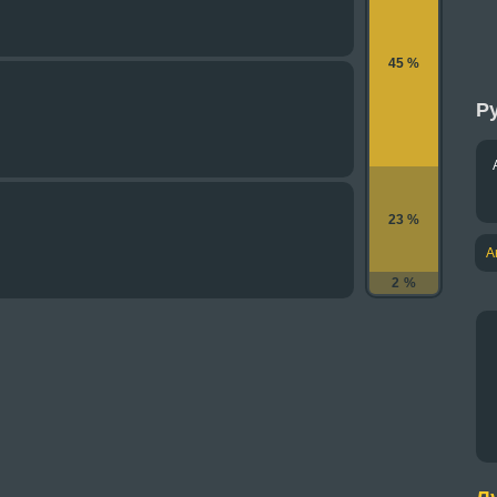
45 %
Ру
23 %
А
2 %