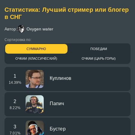
Статистика: Лучший стример или блогер
в СНГ
Автор:
Oxygen water
Сортировка по:
СУММАРНО
ПОБЕДАМ
ОЧКАМ (КЛАССИЧЕСКИЙ)
ОЧКАМ (ЦАРЬ ГОРЫ)
1
Куплинов
14.39
%
2
Папич
8.22
%
3
Бустер
7.01
%