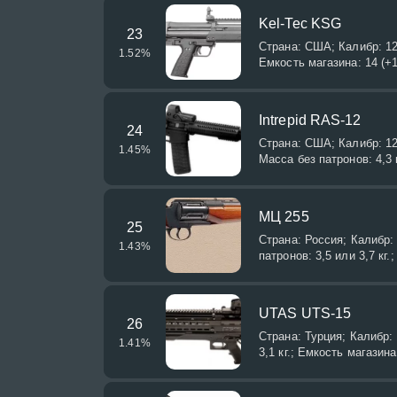
Kel-Tec KSG
23
Страна: США; Калибр: 12
1.52
%
Емкость магазина: 14 (+
Intrepid RAS-12
24
Страна: США; Калибр: 12
1.45
%
Масса без патронов: 4,3 
МЦ 255
25
Страна: Россия; Калибр: 
1.43
%
патронов: 3,5 или 3,7 кг
UTAS UTS-15
26
Страна: Турция; Калибр:
1.41
%
3,1 кг.; Емкость магазина