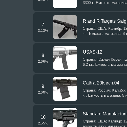
3300 г; Емкость магазина
R and R Targets Saig
7
Страна: США; Калибр: 12
3.13
%
кг.; Емкость магазина: 8
USAS-12
8
Страна: Южная Корея; Ка
2.66
%
6,2 кг.; Емкость магазин
Сайга 20К исп.04
9
Страна: Россия; Калибр:
2.60
%
кг; Емкость магазина: 5 
Standard Manufactu
10
Страна: США; Калибр: 12
2.55
%
емкость двух магазинов: