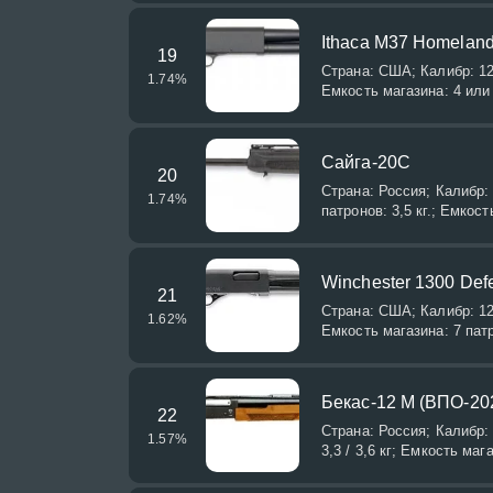
Ithaca M37 Homeland
19
Страна: США; Калибр: 12/
1.74
%
Емкость магазина: 4 или
Сайга-20С
20
Страна: Россия; Калибр:
1.74
%
патронов: 3,5 кг.; Емкост
Winchester 1300 Def
21
Страна: США; Калибр: 12/
1.62
%
Емкость магазина: 7 пат
Бекас-12 М (ВПО-20
22
Страна: Россия; Калибр: 
1.57
%
3,3 / 3,6 кг; Емкость маг