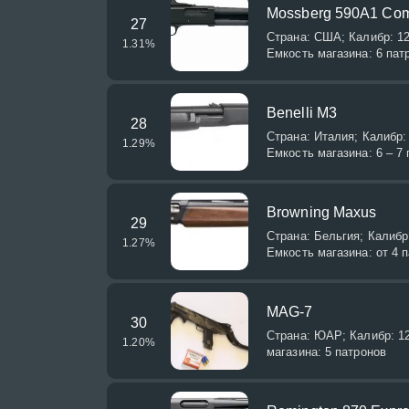
Mossberg 590A1 Co
27
Страна: США; Калибр: 12/
1.31
%
Емкость магазина: 6 пат
Benelli M3
28
Страна: Италия; Калибр: 
1.29
%
Емкость магазина: 6 – 7
Browning Maxus
29
Страна: Бельгия; Калибр:
1.27
%
Емкость магазина: от 4 
MAG-7
30
Страна: ЮАР; Калибр: 12
1.20
%
магазина: 5 патронов