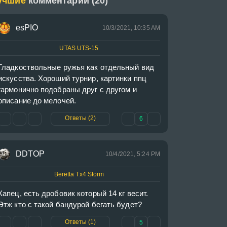
учшие
комментарии (20)
esPIO
10/3/2021, 10:35 AM
UTAS UTS-15
Гладкоствольные ружья как отдельный вид 
искусства. Хороший турнир, картинки ппц 
гармонично подобраны друг с другом и 
описание до мелочей.
Ответы (2)
6
DDTOP
10/4/2021, 5:24 PM
Beretta Tx4 Storm
Капец, есть дробовик который 14 кг весит. 
Этж кто с такой бандурой бегать будет?
Ответы (1)
5