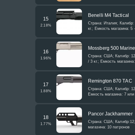
Benelli M4 Tactical
15
Страна: Италия; Калибр:
2.18
%
кг.; Емкость магазина: 5 
Mossberg 500 Marine
16
Страна: США; Калибр: 12
1.96
%
/ 3 кг.; Емкость магазина
Remington 870 TAC
17
Страна: США; Калибр: 12/
1.88
%
Емкость магазина: 7 или
Pancor Jackhammer
18
Страна: США; Калибр:12;
1.77
%
магазина: 10 патронов