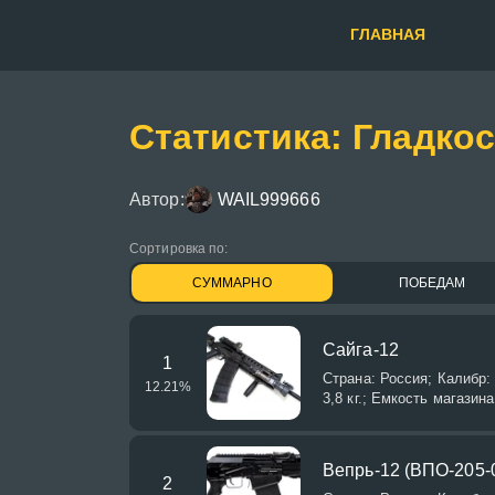
ГЛАВНАЯ
Статистика: Гладко
Автор:
WAIL999666
Сортировка по:
СУММАРНО
ПОБЕДАМ
Сайга-12
1
Страна: Россия; Калибр: 
12.21
%
3,8 кг.; Емкость магазина
Вепрь-12 (ВПО-205-
2