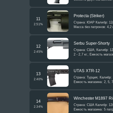
Protecta (Striker)
11
Страна: ЮАР Калибр: 12/
2.51
%
Масса без патронов: 4,2 
Serbu Super-Shorty
12
Страна: США; Калибр: 12/
2.45
%
2 - 2,7 кг.; Емкость магаз
UTAS XTR-12
13
Страна: Турция; Калибр: 
2.40
%
Емкость магазина: 2, 5, 
Winchester M1897 Ri
14
Страна: США Калибр: 12/7
2.34
%
Емкость магазина: 5 пат