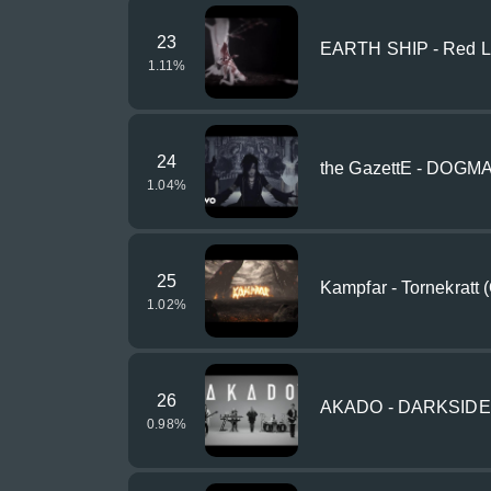
23
EARTH SHIP - Red Lea
1.11
%
24
the GazettE - DOGM
1.04
%
25
Kampfar - Tornekratt (
1.02
%
26
AKADO - DARKSIDE (O
0.98
%