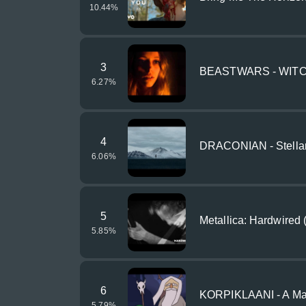
10.44
%
3
BEASTWARS - WIT
6.27
%
4
DRACONIAN - Stellar 
6.06
%
5
Metallica: Hardwired 
5.85
%
6
KORPIKLAANI - A Ma
5.79
%