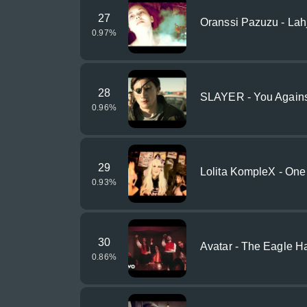
27
Oranssi Pazuzu - Lahj
0.97
%
28
SLAYER - You Again
0.96
%
29
Lolita KompleX - One I
0.93
%
30
Avatar - The Eagle Ha
0.86
%