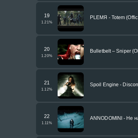
19
PLEMЯ - Totem (Offici
1.21
%
20
Bulletbelt – Sniper 
1.20
%
21
Spoil Engine - Disco
1.12
%
22
ANNODOMINI - Не на
1.11
%