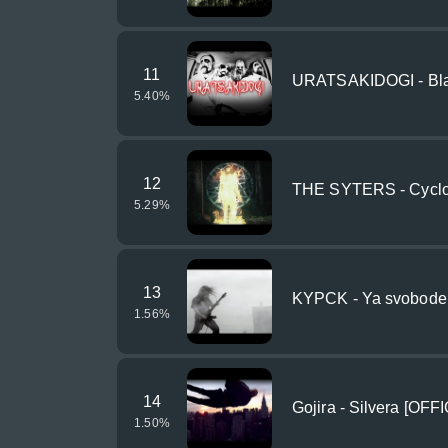
11
URATSAKIDOGI - Bla
5.40
%
12
THE SYTERS - Cyclo
5.29
%
13
KYPCK - Ya svoboden
1.56
%
14
Gojira - Silvera [OF
1.50
%