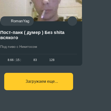
RomanYag
Пост-панк ( думер ) Без shita
всякого
Под пиво с Никитосом
8.66
(
15
)
83
128
Загружаем еще...