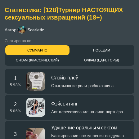
Статистика: [128]Турнир НАСТОЯЩИХ
сексуальных извращений (18+)
Автор:
Scarletic
Сортировка по:
СУММАРНО
ПОБЕДАМ
ОЧКАМ (КЛАССИЧЕСКИЙ)
ОЧКАМ (ЦАРЬ ГОРЫ)
Слэйв плей
1
5.98
%
Отыгрывание роли раба/хозяина
Фэйсситинг
2
5.06
%
Акт пересаживание на лицо партнёра
Удушение оральным сексом
3
Блокирование поступления воздуха в