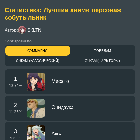
Статистика: Лучший аниме персонаж
собутыльник
Автор:
SKLTN
Сортировка по:
СУММАРНО
ПОБЕДАМ
ОЧКАМ (КЛАССИЧЕСКИЙ)
ОЧКАМ (ЦАРЬ ГОРЫ)
1
Мисато
13.74
%
2
Онидзука
11.26
%
3
Аква
9.21
%