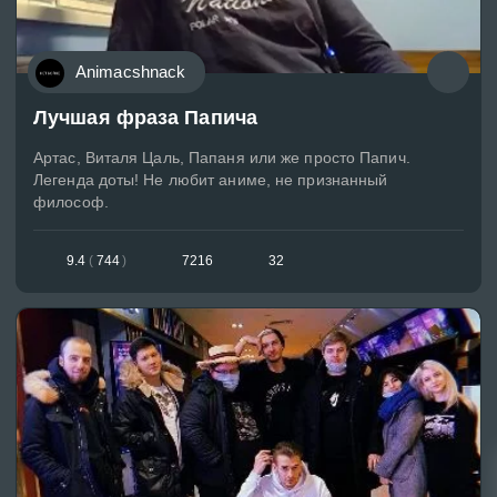
Animacshnack
Лучшая фраза Папича
Артас, Виталя Цаль, Папаня или же просто Папич.
Легенда доты! Не любит аниме, не признанный
философ.
9.4
(
744
)
7216
32