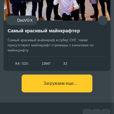
DeoVGX
Самый красивый майнкрафтер
Самый красивый майнкраф ютубер СНГ, также
присутствуют майнкрафт стримеры с каналами по
майнкрафту
9.6
(
523
)
13047
32
Загружаем еще...