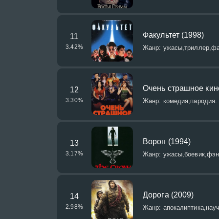
Факультет (1998)
11
3.42
%
Жанр: ужасы,триллер,фа
Очень страшное кино
12
3.30
%
Жанр: комедия,пародия.
Ворон (1994)
13
3.17
%
Жанр: ужасы,боевик,фэн
Дорога (2009)
14
2.98
%
Жанр: апокалиптика,науч