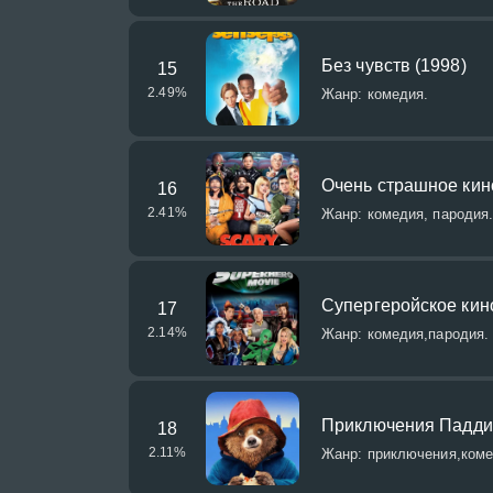
Без чувств (1998)
15
2.49
%
Жанр: комедия.
Очень страшное кино
16
2.41
%
Жанр: комедия, пародия
Супергеройское кино
17
2.14
%
Жанр: комедия,пародия.
Приключения Паддин
18
2.11
%
Жанр: приключения,коме