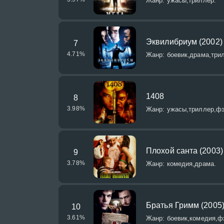
Жанр: ужасы,триллер.
Эквилибриум (2002)
7
4.71
%
Жанр: боевик,драма,три
1408
8
3.98
%
Жанр: ужасы,триллер,фэ
Плохой санта (2003)
9
3.78
%
Жанр: комедия,драма.
Братья Гримм (2005
10
3.61
%
Жанр: боевик,комедия,ф