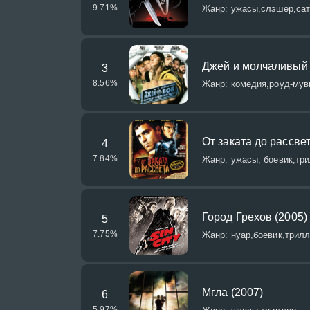
9.71
%
Жанр: ужасы,слэшер,сат
Джей и молчаливый 
3
8.56
%
Жанр: комедия,роуд-мув
От заката до рассвет
4
7.84
%
Жанр: ужасы, боевик,три
Город Грехов (2005)
5
7.75
%
Жанр: нуар,боевик,трилл
Мгла (2007)
6
5.97
%