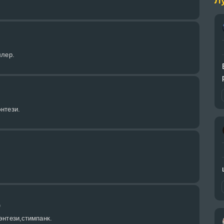
Л
ллер.
нтези.
)
энтези,стимпанк.