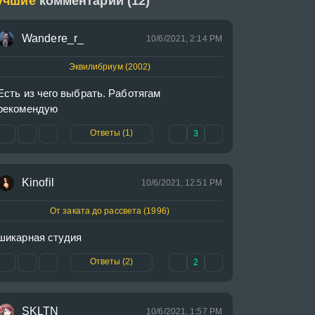
учшие
комментарии (12)
Wandere_r_
10/6/2021, 2:14 PM
Эквилибриум (2002)
Есть из чего выбрать. Работягам 
рекомендую 
Ответы (1)
3
Kinofil
10/6/2021, 12:51 PM
От заката до рассвета (1996)
шикарная студия
Ответы (2)
2
SKLTN
10/6/2021, 1:57 PM