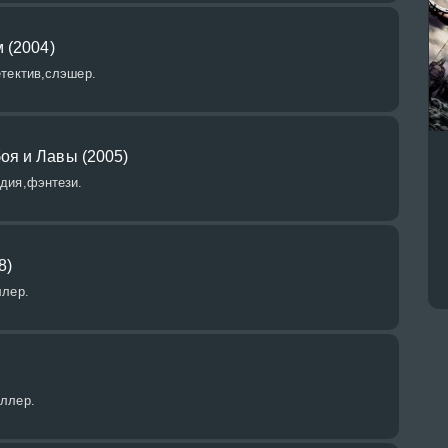
 (2004)
етектив,слэшер.
я и Лавы (2005)
дия,фэнтези.
8)
ллер.
ллер.