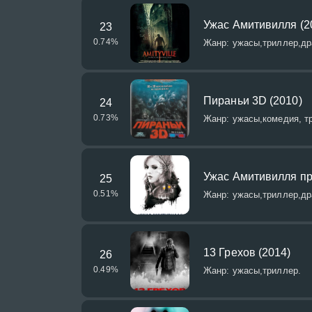
Ужас Амитивилля (2
23
0.74
%
Жанр: ужасы,триллер,др
Пираньи 3D (2010)
24
0.73
%
Жанр: ужасы,комедия, т
Ужас Амитивилля пр
25
0.51
%
Жанр: ужасы,триллер,др
13 Грехов (2014)
26
0.49
%
Жанр: ужасы,триллер.