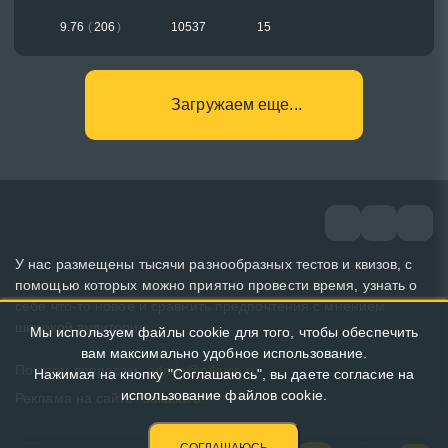
9.76
(
206
)
10537
15
Загружаем еще...
У нас размещены тысячи разнообразных тестов и квизов, с
помощью которых можно приятно провести время, узнать о
себе что-то новое и сравнить предпочтения с мнением
широкой аудитории.
Мы используем файлы cookie для того, чтобы обеспечить
вам максимально удобное использование.
По всем вопросам:
admin@pikuco.ru
Нажимая на кнопку "Соглашаюсь", вы даете согласие на
использование файлов cookie.
Реклама на сайте:
Заказать!