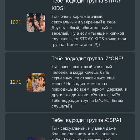
Тебе подходит группа STRAY
KIDS!
Ты - очень харизматичный,
1021
сексуальный и уверенный в себе.
Дружелюбный, общительный и
весёлый. Ну а если ты ещё и хип-хоп
слушаешь, то STRAY KIDS точно твоя
группа! Бегом стэнить!!))
Тебе подходит группа IZ*ONE!
Ты - очень софтовый и няшный
человек, а когда хочешь быть
серьёзным, то становишься ещё
1271
милее! Но в один момент ты
приходишь во всём чёрном, дерзкая, и
другие люди такие: «Это что, ты!?»
Тебе подходит группа IZ*ONE, бегом
слушать!))
Тебе подходит группа ÆSPA!
Ты - сексуальный, и у меня даже
больше слов нету что-бы описать
тебя.. Всё твоё окружение тебя