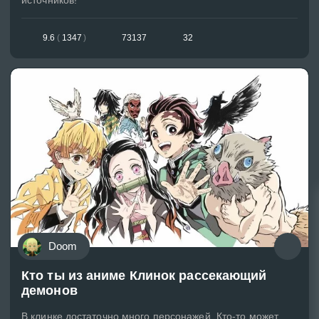
9.6
(
1347
)
73137
32
Doom
Кто ты из аниме Клинок рассекающий
демонов
В клинке достаточно много персонажей. Кто-то может