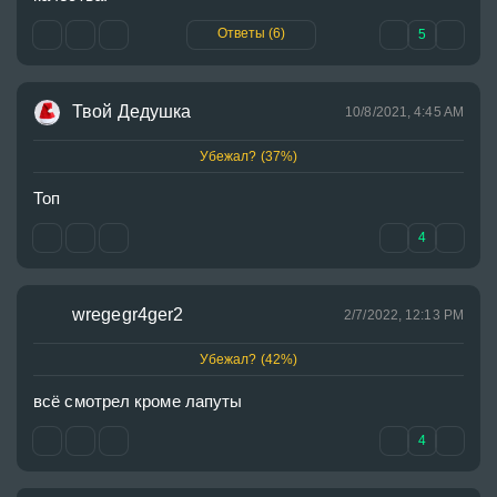
Ответы (6)
5
Твой Дедушка
10/8/2021, 4:45 AM
Убежал? (37%)
Топ
4
wregegr4ger2
2/7/2022, 12:13 PM
Убежал? (42%)
всё смотрел кроме лапуты
4