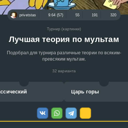
privetstas
9.64 (57)
55
191
320
Турнир (картинки)
Лучшая теория по мультам
Подобрал для турнира различные теории по всяким-
превсяким мультам.
32 варианта
ассический
Царь горы