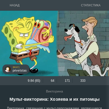
НАЗАД
СТАТИСТИКА
[MULT]
privetstas
9.84 (65)
64
171
333
Викторина
Мульт-викторина: Хозяева и их питомцы
Викторина, связанная с мульт-персонажами, являющиеся