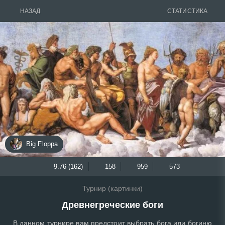
НАЗАД
СТАТИСТИКА
Big Floppa
9.76 (162)
158
959
573
Турнир (картинки)
Древнегреческие боги
В данном турнире вам предстоит выбрать бога или богиню