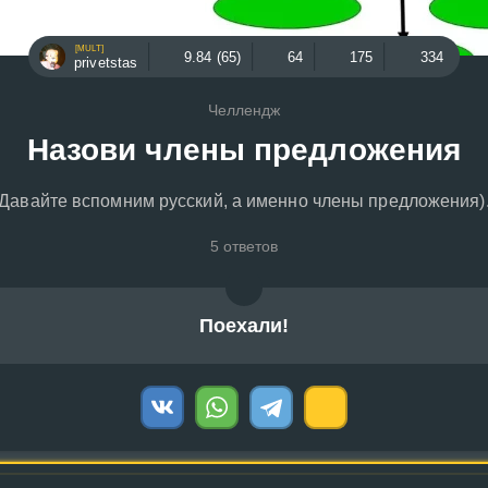
[MULT]
9.84 (65)
64
175
334
privetstas
Челлендж
Назови члены предложения
Давайте вспомним русский, а именно члены предложения)
5 ответов
Поехали!