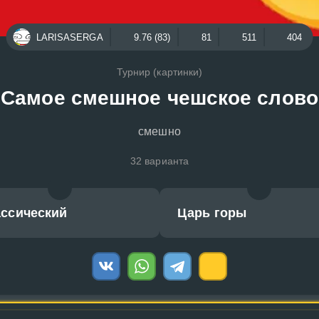
LARISASERGA
9.76 (83)
81
511
404
Турнир (картинки)
Самое смешное чешское слово
смешно
32 варианта
ассический
Царь горы