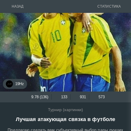
НАЗАД
СТАТИСТИКА
19Hz
9.78 (136)
133
931
573
Турнир (картинки)
Лучшая атакующая связка в футболе
Предлагаю сделать вам субъективный выбор пары лучших