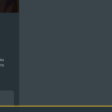
ны
то