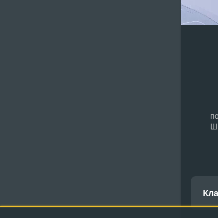
п
Ш
Кл