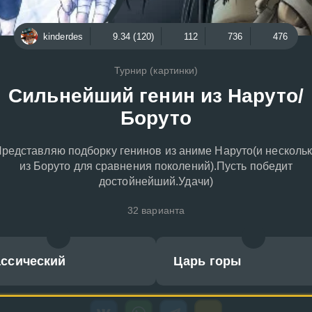
kinderdes
9.34 (120)
112
736
476
Турнир (картинки)
Сильнейший генин из Наруто/
Боруто
редставляю подборку генинов из аниме Наруто(и несколь
из Боруто для сравнения поколений).Пусть победит
достойнейший.Удачи)
32 варианта
ассический
Царь горы