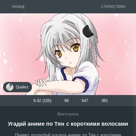
НАЗАД
СТАТИСТИКА
Qualez
9.42 (105)
99
647
381
Викторина
Угадай аниме по Тян с короткими волосами
Привет, попробуй угадать аниме по Тян с короткими