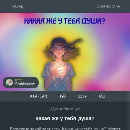
НАЗАД
СТАТИСТИКА
[ICYK]
Smblossom
9.64 (197)
190
1239
651
Идентификация
Какая же у тебя душа?
Возможно такой тест есть. Какая же у тебя душа? Может