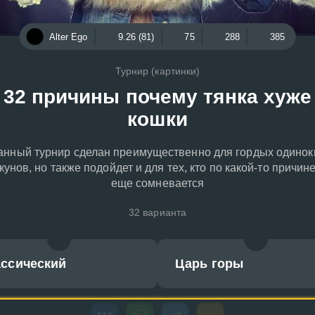
Alter Ego
9.26 (81)
75
288
385
Турнир (картинки)
32 причины почему тянка хуже
кошки
анный турнир сделан преимущественно для гордых одинок
кунов, но также подойдет и для тех, кто по какой-то причин
еще сомневается
32 варианта
ассический
Царь горы