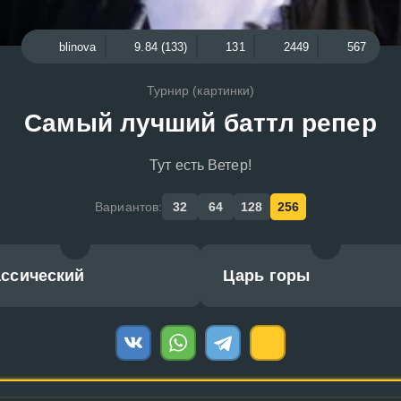
blinova
9.84 (133)
131
2449
567
Турнир (картинки)
Самый лучший баттл репер
Тут есть Ветер!
Вариантов:
32
64
128
256
ассический
Царь горы