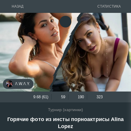
НАЗАД
СТАТИСТИКА
/\.W./\.Y.
9.68 (61)
59
190
323
Турнир (картинки)
Горячие фото из инсты порноактрисы Alina
Lopez