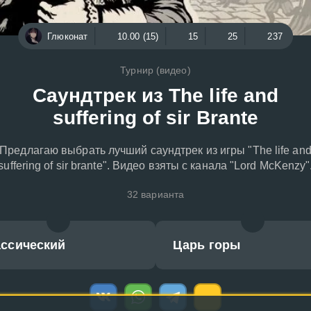
Глюконат
10.00 (15)
15
25
237
Турнир (видео)
Cаундтрек из The life and
suffering of sir Brante
Предлагаю выбрать лучший саундтрек из игры "The life an
suffering of sir brante". Видео взяты с канала "Lord McKenzy"
32 варианта
ассический
Царь горы