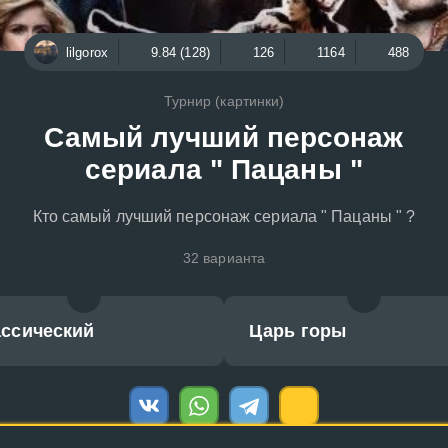
lilgorox
9.84 (128)
126
1164
488
Турнир (картинки)
Самый лучший персонаж
сериала " Пацаны "
Кто самый лучший персонаж сериала " Пацаны " ?
32 варианта
ассический
Царь горы