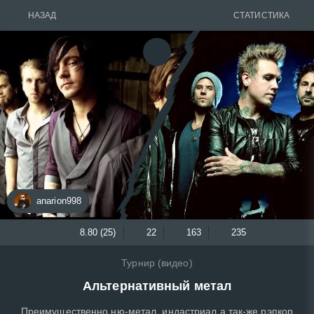
НАЗАД
СТАТИСТИКА
anarion998
8.80 (25)
22
163
235
Турнир (видео)
Альтернативный метал
Преимущественно ню-метал, индастриал а так-же рэпкор