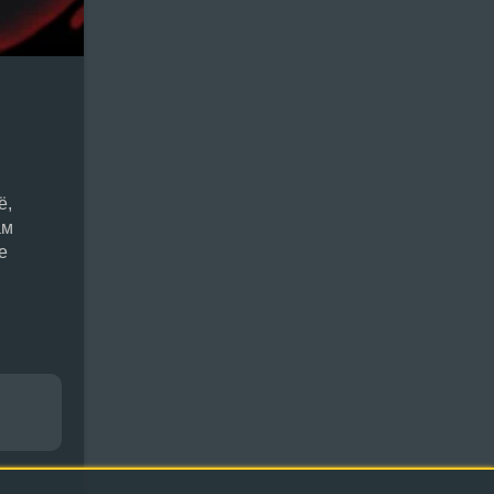
ё,
ам
е