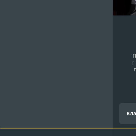
П
с
Кл