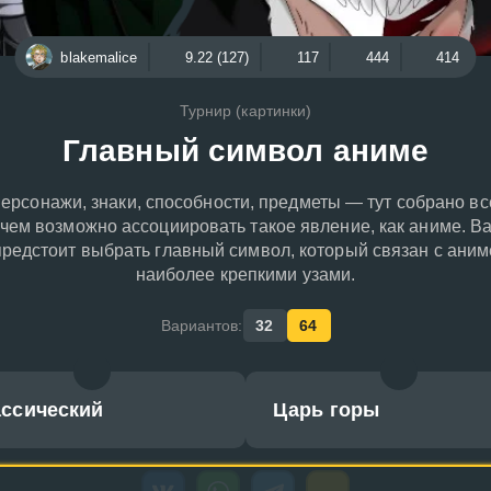
blakemalice
9.22 (127)
117
444
414
Турнир (картинки)
Главный символ аниме
ерсонажи, знаки, способности, предметы ― тут собрано вс
 чем возможно ассоциировать такое явление, как аниме. В
предстоит выбрать главный символ, который связан с аним
наиболее крепкими узами.
Вариантов:
32
64
ассический
Царь горы