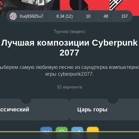
Xurj83i925u7
8.34 (12)
10
48
157
Турнир (видео)
Лучшая композиции Cyberpunk
2077
ыберем самую любимую песню из саундтерка компьютерн
игры cyberpunk2077.
32 варианта
ассический
Царь горы