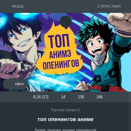
НАЗАД
СТАТИСТИКА
takro
8.24 (17)
14
135
186
Турнир (видео)
топ опенингов аниме
битва лучших аниме опенингов