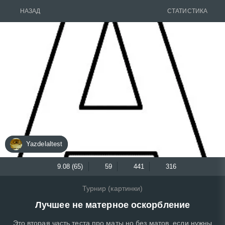
НАЗАД
СТАТИСТИКА
Yazdelaltest
9.08 (65)
59
441
316
Турнир (картинки)
Лучшее не матерное оскорбление
Это вторая часть теста про маты но без матов, если нужны