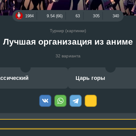
1984
9.54 (66)
63
305
340
Турнир (картинки)
Лучшая организация из аниме
32 варианта
ассический
Царь горы