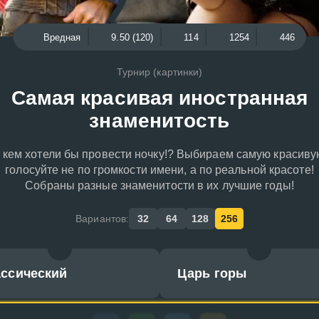
Вредная
9.50 (120)
114
1254
446
Турнир (картинки)
Самая красивая иностранная
знаменитость
 кем хотели бы провести ночку!? Выбираем самую красиву
голосуйте не по громкости имени, а по реальной красоте!
Собраны разные знаменитости в их лучшие годы!
Вариантов:
32
64
128
256
ассический
Царь горы