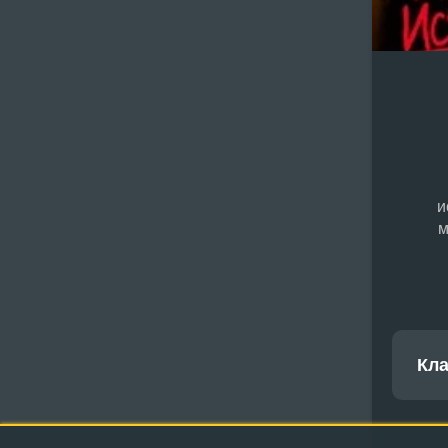
и
м
Кл