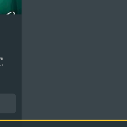
л/
на