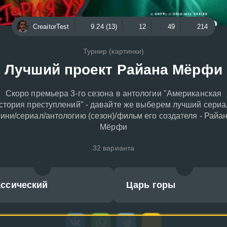
CreaitorTest
9.24 (13)
12
49
214
Турнир (картинки)
Лучший проект Райана Мёрфи
Скоро премьера 3-го сезона в антологии "Американская
стория преступлений" - давайте же выберем лучший сериа
ини/сериал/антологию (сезон)/фильм его создателя - Райа
Мёрфи
32 варианта
ассический
Царь горы