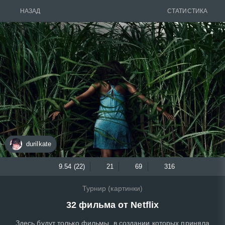
НАЗАД
СТАТИСТИКА
durilkate
9.54 (22)
21
69
316
Турнир (картинки)
32 фильма от Netflix
Здесь будут только фильмы, в создании которых приняла