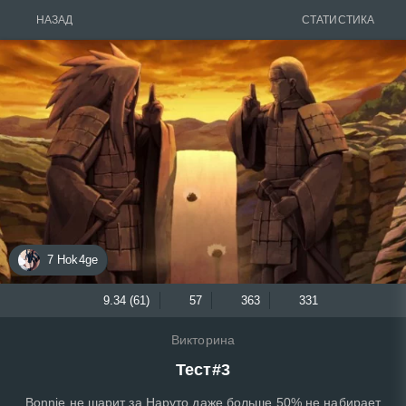
НАЗАД
СТАТИСТИКА
7 Hok4ge
9.34 (61)
57
363
331
Викторина
Тест#3
Bonnie не шарит за Наруто даже больше 50% не набирает