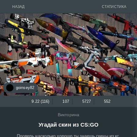
НАЗАД
СТАТИСТИКА
goinsey82
9.22 (116)
107
5727
552
Викторина
Угадай скин из CS:GO
Проверь насколько хорошо ты знаешь скины из кс.